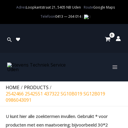
Adres
Loopkantstraat 21, 5405 NB Uden
Route
Google Maps
Telefoon
0413 — 264 014
(
)
HOME
PRODUCTS
2542466 2542551 437322 SG10B019 SG12B019
0986043091
U kunt hier alle zoektermen invullen. Gebruikt * voor
producten met een maatvoering; bijvoorbeeld 30*2