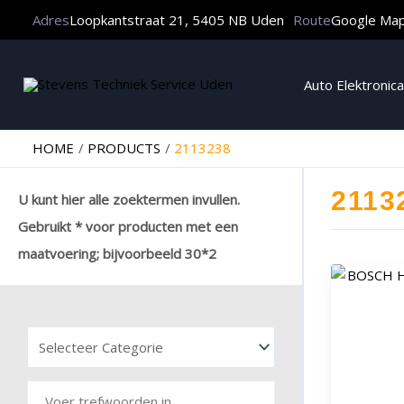
Adres
Loopkantstraat 21, 5405 NB Uden
Route
Google Ma
Auto Elektronica
HOME
PRODUCTS
2113238
2113
U kunt hier alle zoektermen invullen.
Gebruikt * voor producten met een
maatvoering; bijvoorbeeld 30*2