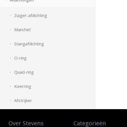
Zuiger-afdichting
Manchet
Stangafdichting
O-ring
Quad-ring
Keerring
Afstrijker
Over Stevens
Categorieën