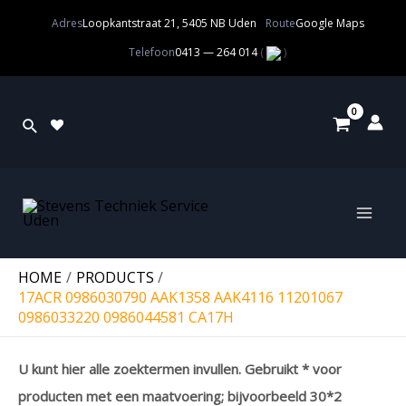
Adres
Loopkantstraat 21, 5405 NB Uden
Route
Google Maps
Telefoon
0413 — 264 014
(
)
HOME
PRODUCTS
17ACR 0986030790 AAK1358 AAK4116 11201067
0986033220 0986044581 CA17H
U kunt hier alle zoektermen invullen. Gebruikt * voor
producten met een maatvoering; bijvoorbeeld 30*2