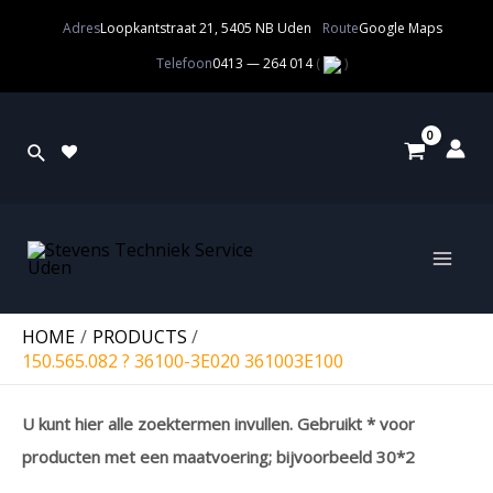
Adres
Loopkantstraat 21, 5405 NB Uden
Route
Google Maps
Telefoon
0413 — 264 014
(
)
HOME
PRODUCTS
150.565.082 ? 36100-3E020 361003E100
U kunt hier alle zoektermen invullen. Gebruikt * voor
producten met een maatvoering; bijvoorbeeld 30*2