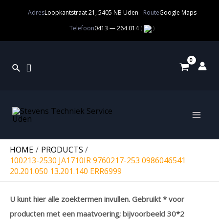
Adres
Loopkantstraat 21, 5405 NB Uden
Route
Google Maps
Telefoon
0413 — 264 014
(
)
HOME
PRODUCTS
100213-2530 JA1710IR 9760217-253 0986046541
20.201.050 13.201.140 ERR6999
U kunt hier alle zoektermen invullen. Gebruikt * voor
producten met een maatvoering; bijvoorbeeld 30*2