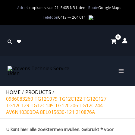
Adres
Loopkantstraat 21, 5405 NB Uden
Route
Google Maps
Telefoon
0413 — 264 014
(
)
HOME
PRODUCTS
0986083260 TG12C079 TG12C122 TG12C127
TG12C129 TG12C145 TG12C206 TG12C244
AV6N10300DA 8EL015630-121 210876A
U kunt hier alle zoektermen invullen. Gebruikt * voor