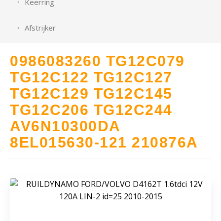
Keerring
Afstrijker
0986083260 TG12C079
TG12C122 TG12C127
TG12C129 TG12C145
TG12C206 TG12C244
AV6N10300DA
8EL015630-121 210876A