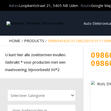
Adres
Loopkantstraat 21, 5405 NB Uden
Route
Google Ma
Auto Elektronica
HOME
PRODUCTS
0986045420 0124625019 0111549
0986
U kunt hier alle zoektermen invullen.
0986
Gebruikt * voor producten met een
maatvoering; bijvoorbeeld 30*2