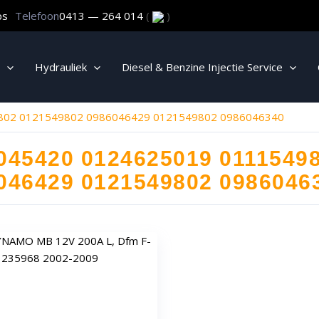
ps
Telefoon
0413 — 264 014
(
)
Hydrauliek
Diesel & Benzine Injectie Service
802 0121549802 0986046429 0121549802 0986046340
045420 0124625019 0111549
046429 0121549802 0986046