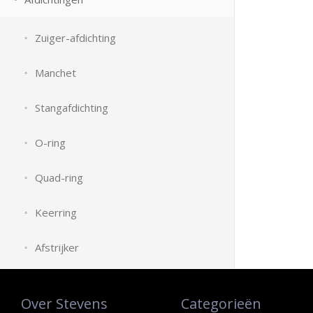
Zuiger-afdichting
Manchet
Stangafdichting
O-ring
Quad-ring
Keerring
Afstrijker
Over Stevens
Categorieën