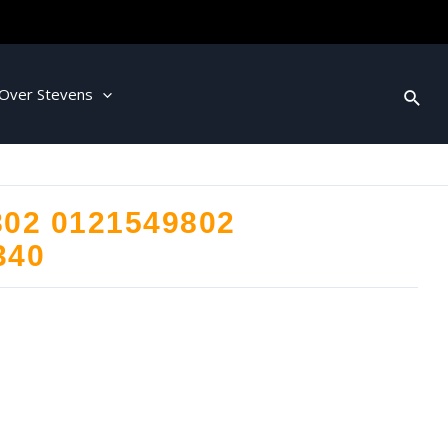
Over Stevens
802 0121549802
340