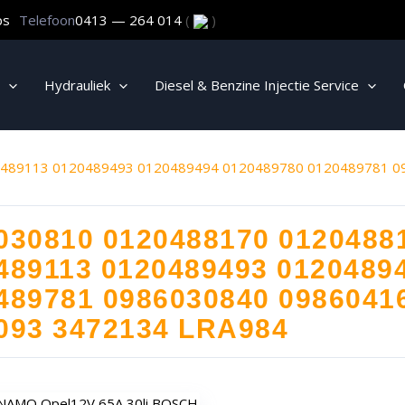
ps
Telefoon
0413 — 264 014
(
)
Hydrauliek
Diesel & Benzine Injectie Service
489113 0120489493 0120489494 0120489780 0120489781 0
030810 0120488170 0120488
489113 0120489493 0120489
489781 0986030840 0986041
093 3472134 LRA984