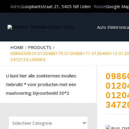
Adres
Loopkantstraat 21, 5405 NB Uden
Route
Google Ma
Auto Elektronica
HOME
PRODUCTS
0986030810 0120488170 0120488171 0120489112 0120
3472134 LRA984
0986
U kunt hier alle zoektermen invullen.
0120
Gebruikt * voor producten met een
maatvoering; bijvoorbeeld 30*2
0120
3472