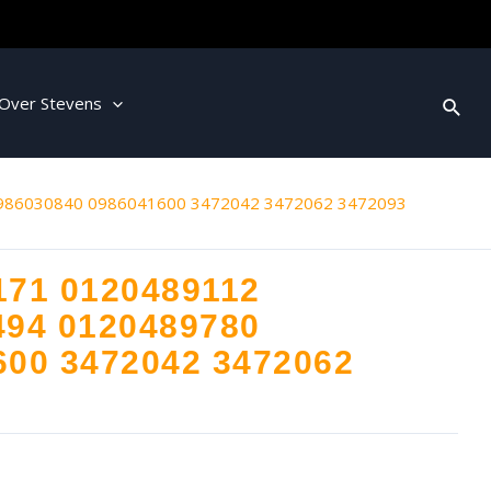
Over Stevens
986030840 0986041600 3472042 3472062 3472093
171 0120489112
494 0120489780
600 3472042 3472062