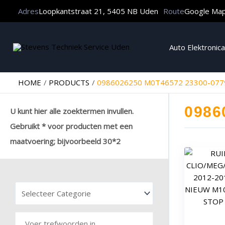
Adres
Loopkantstraat 21, 5405 NB Uden
Route
Google Ma
Auto Elektronica
HOME
PRODUCTS
0986026250 M0T46572 23300-07
0986
U kunt hier alle zoektermen invullen.
Gebruikt * voor producten met een
maatvoering; bijvoorbeeld 30*2