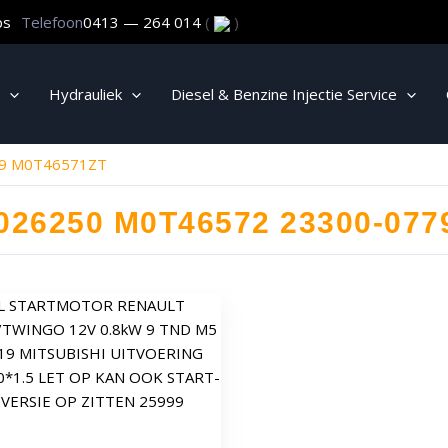
ps
Telefoon
0413 — 264 014
(
)
Hydrauliek
Diesel & Benzine Injectie Service
79 M0T46571ZT
026250 M0T46572 23300-077