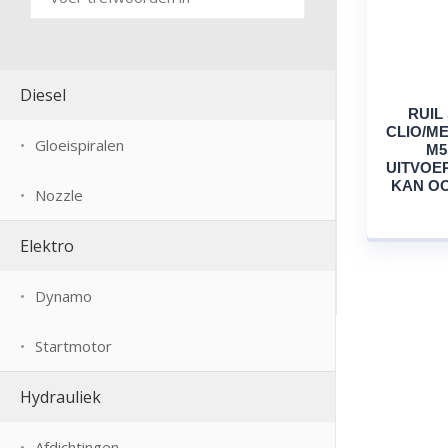
Diesel
RUIL
CLIO/ME
Gloeispiralen
M5
UITVOER
KAN OO
Nozzle
Elektro
Dynamo
Startmotor
Hydrauliek
Afdichtingen