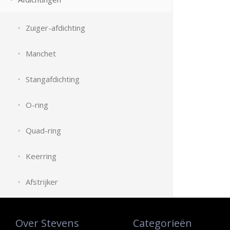
Zuiger-afdichting
Manchet
Stangafdichting
O-ring
Quad-ring
Keerring
Afstrijker
Over Stevens
Categorieën