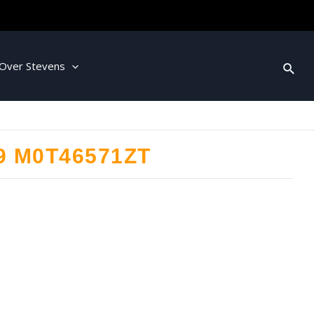
Over Stevens
9 M0T46571ZT