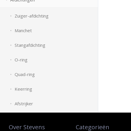
Zuiger-afdichting
Manchet
Stangafdichting
O-ring
Quad-ring
Keerring
Afstrijker
Over Stevens
Categorieën