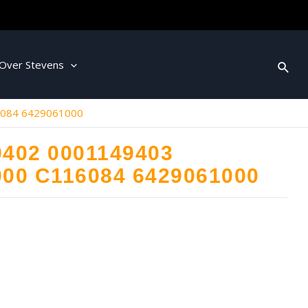
Over Stevens
6084 6429061000
9402 0001149403
000 C116084 6429061000