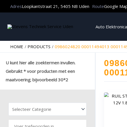
Adres
Loopkantstraat 21, 5405 NB Uden
Route
Google Ma
Auto Elektronica
HOME
PRODUCTS
0986024820 00011494013 000114
0986
U kunt hier alle zoektermen invullen.
0001
Gebruikt * voor producten met een
maatvoering; bijvoorbeeld 30*2