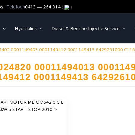
ps
Telefoon
0413 — 264 014
(
)
Hydrauliek
Diesel & Benzine Injectie Service
9402 0001149403 0001149412 0001149413 6429261000 C11
024820 00011494013 000114
149412 0001149413 6429261