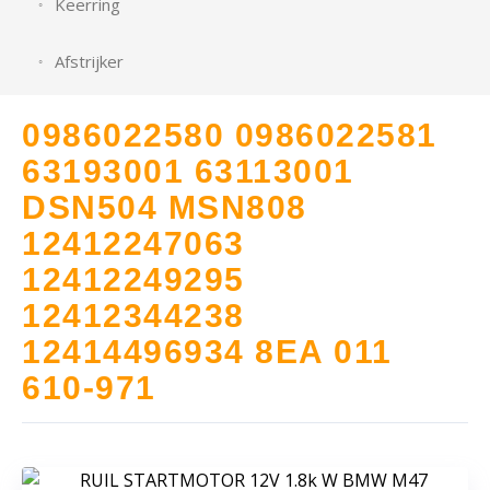
Keerring
Afstrijker
0986022580 0986022581
63193001 63113001
DSN504 MSN808
12412247063
12412249295
12412344238
12414496934 8EA 011
610-971