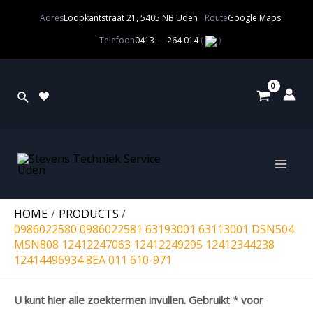
Adres
Loopkantstraat 21, 5405 NB Uden
Route
Google Maps
Telefoon
0413 — 264 014
(
)
HOME
PRODUCTS
0986022580 0986022581 63193001 63113001 DSN504
MSN808 12412247063 12412249295 12412344238
12414496934 8EA 011 610-971
U kunt hier alle zoektermen invullen. Gebruikt * voor