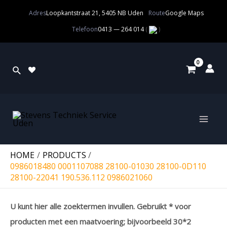
Adres
Loopkantstraat 21, 5405 NB Uden
Route
Google Maps
Telefoon
0413 — 264 014
(
)
HOME
PRODUCTS
0986018480 0001107088 28100-01030 28100-0D110
28100-22041 190.536.112 0986021060
U kunt hier alle zoektermen invullen. Gebruikt * voor
producten met een maatvoering; bijvoorbeeld 30*2