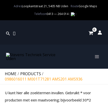
Adres
Loopkantstraat 21, 5405 NB Uden
Route
Google Maps
Telefoon
0413 — 264 014
(
)
HOME
PRODUCTS
0986016011 M001T71281 AMS201 AMS936
U kunt hier alle zoektermen invullen. Gebruikt * voor
producten met een maatvoering; bijvoorbeeld 30*2