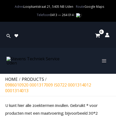
Adres
Loopkantstraat 21, 5405 NB Uden
Route
Google Maps
Telefoon
0413 — 264 014
(
)
HOME
PRODUCTS
0986010920 0001317009 IS0722 0001314012
0001314013
U kunt hier alle zoektermen invullen. Gebruikt * voor
producten met een maatvoering; bijvoorbeeld 30*2