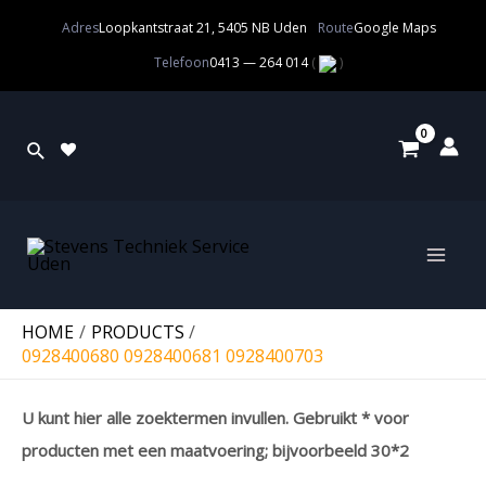
Adres
Loopkantstraat 21, 5405 NB Uden
Route
Google Maps
Telefoon
0413 — 264 014
(
)
HOME
PRODUCTS
0928400680 0928400681 0928400703
U kunt hier alle zoektermen invullen. Gebruikt * voor
producten met een maatvoering; bijvoorbeeld 30*2