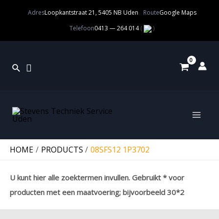
Adres
Loopkantstraat 21, 5405 NB Uden
Route
Google Maps
Telefoon
0413 — 264 014
(
)
HOME
PRODUCTS
08SFS12 1P3702
U kunt hier alle zoektermen invullen. Gebruikt * voor
producten met een maatvoering; bijvoorbeeld 30*2