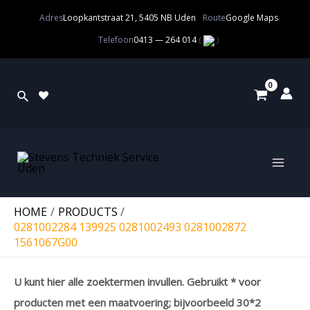
Adres
Loopkantstraat 21, 5405 NB Uden
Route
Google Maps
Telefoon
0413 — 264 014
(
)
HOME
PRODUCTS
0281002284 139925 0281002493 0281002872
1561067G00
U kunt hier alle zoektermen invullen. Gebruikt * voor
producten met een maatvoering; bijvoorbeeld 30*2