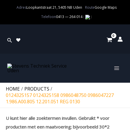
Adres
Loopkantstraat 21, 5405 NB Uden
Route
Google Maps
Telefoon
0413 — 264 014
(
)
HOME
PRODUCTS
0124325157 0124325158 0986048750 0986047227
1.986.A00.805 12.201.051 REG 0130
U kunt hier alle zoektermen invullen. Gebruikt * voor
producten met een maatvoering; bijvoorbeeld 30*2