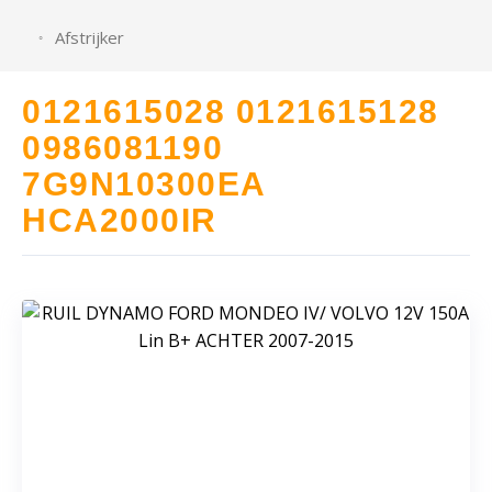
Afstrijker
0121615028 0121615128
0986081190
7G9N10300EA
HCA2000IR