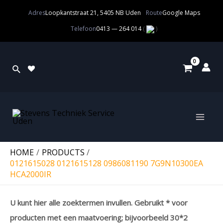
Adres
Loopkantstraat 21, 5405 NB Uden
Route
Google Maps
Telefoon
0413 — 264 014
(
)
HOME
PRODUCTS
0121615028 0121615128 0986081190 7G9N10300EA
HCA2000IR
U kunt hier alle zoektermen invullen. Gebruikt * voor
producten met een maatvoering; bijvoorbeeld 30*2