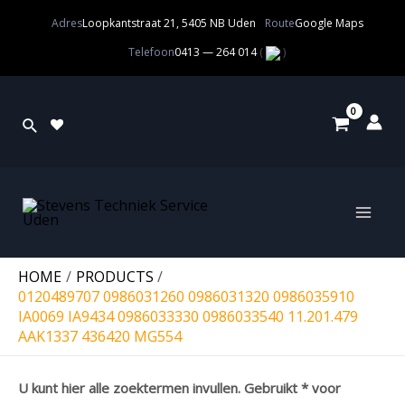
Adres
Loopkantstraat 21, 5405 NB Uden
Route
Google Maps
Telefoon
0413 — 264 014
(
)
HOME
PRODUCTS
0120489707 0986031260 0986031320 0986035910
IA0069 IA9434 0986033330 0986033540 11.201.479
AAK1337 436420 MG554
U kunt hier alle zoektermen invullen. Gebruikt * voor