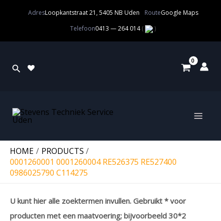
Adres
Loopkantstraat 21, 5405 NB Uden
Route
Google Maps
Telefoon
0413 — 264 014
(
)
HOME
PRODUCTS
0001260001 0001260004 RE526375 RE527400
0986025790 C114275
U kunt hier alle zoektermen invullen. Gebruikt * voor
producten met een maatvoering; bijvoorbeeld 30*2