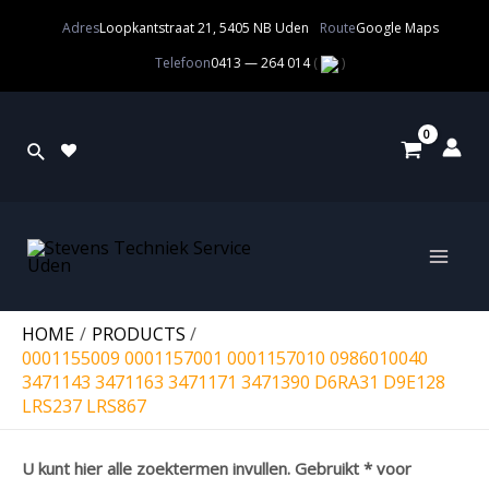
Adres
Loopkantstraat 21, 5405 NB Uden
Route
Google Maps
Telefoon
0413 — 264 014
(
)
HOME
PRODUCTS
0001155009 0001157001 0001157010 0986010040
3471143 3471163 3471171 3471390 D6RA31 D9E128
LRS237 LRS867
U kunt hier alle zoektermen invullen. Gebruikt * voor