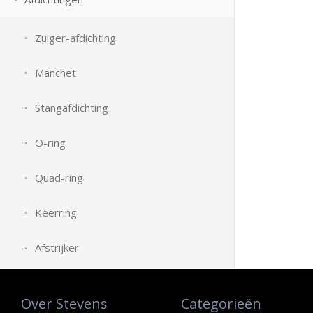
Zuiger-afdichting
Manchet
Stangafdichting
O-ring
Quad-ring
Keerring
Afstrijker
Over Stevens
Categorieën