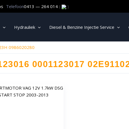
ps
Telefoon
0413 — 264 014
(
)
Hydrauliek
Diesel & Benzine Injectie Service
23H 0986020280
123016 0001123017 02E9110