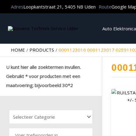
Adres
Loopkantstraat 21, 5405 NB Uden
Route
Google Ma
Auto Elektronica
HOME
PRODUCTS
0001123016 0001123017 02E9110
0001
U kunt hier alle zoektermen invullen.
Gebruikt * voor producten met een
maatvoering; bijvoorbeeld 30*2