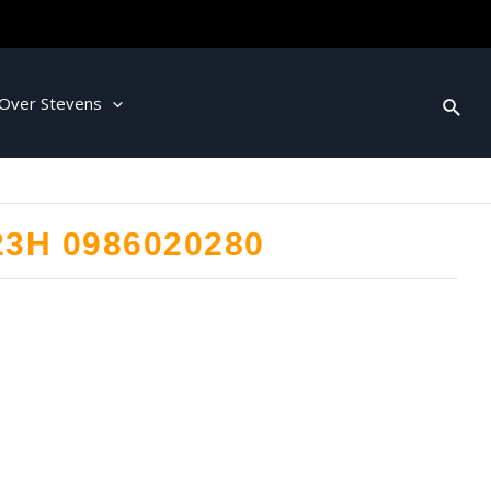
Over Stevens
23H 0986020280