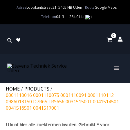
Adres
Loopkantstraat 21, 5405 NB Uden
Route
Google Maps
Telefoon
0413 — 264 014
(
)
HOME
PRODUCTS
0001110016 0001110075 0001110091 0001110112
0986013150 D7R65 LRS656 0031515001 0041514501
0041516501 0041517001
U kunt hier alle zoektermen invullen. Gebruikt * voor