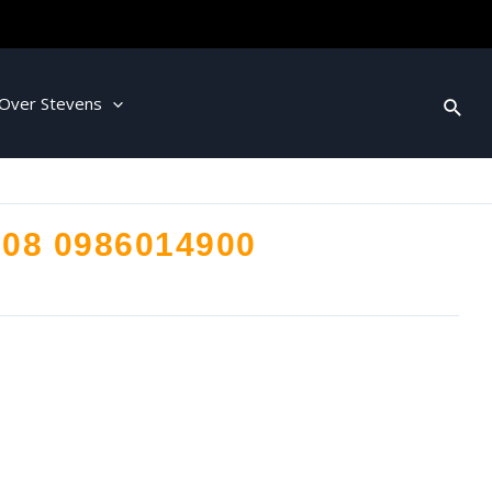
Over Stevens
108 0986014900