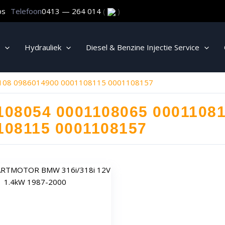
ps
Telefoon
0413 — 264 014
(
)
Hydrauliek
Diesel & Benzine Injectie Service
108 0986014900 0001108115 0001108157
108054 0001108065 0001108
108115 0001108157