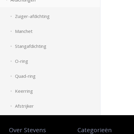
Zuiger-afdichting
Manchet
Stangafdichting
O-ring
Quad-ring
Keerring
Afstrijker
Over Stevens
Categorieën