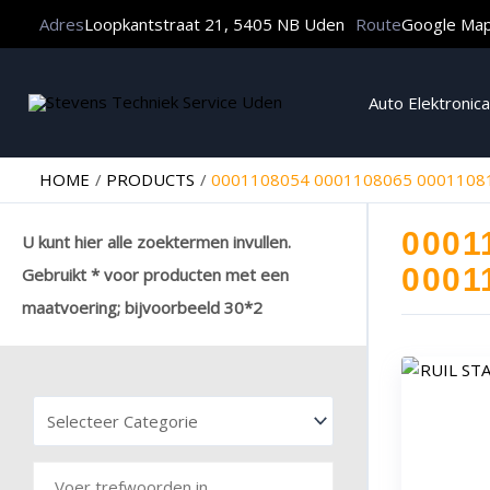
Adres
Loopkantstraat 21, 5405 NB Uden
Route
Google Ma
Auto Elektronica
HOME
PRODUCTS
0001108054 0001108065 0001108
0001
U kunt hier alle zoektermen invullen.
0001
Gebruikt * voor producten met een
maatvoering; bijvoorbeeld 30*2