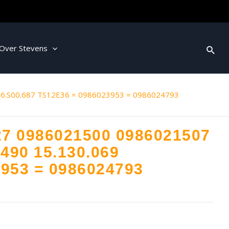
Over Stevens
6.S00.687 TS12E36 = 0986023953 = 0986024793
27 0986021500 0986021507
490 15.130.069
3953 = 0986024793