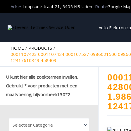
Adres
Loopkantstraat 21, 5405 NB Uden
Route
Google Ma
Auto Elektronica
HOME
PRODUCTS
0001107423 0001107424 000107527 0986021500 098602
12417610343 458403
0001
U kunt hier alle zoektermen invullen.
4280
Gebruikt * voor producten met een
maatvoering; bijvoorbeeld 30*2
1.98
1241