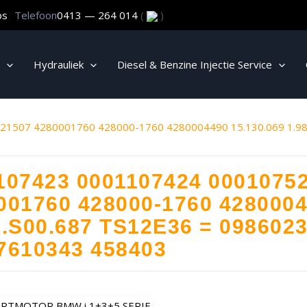
ps
Telefoon
0413 — 264 014
(
)
Hydrauliek
Diesel & Benzine Injectie Service
1507 4280001760 428000-1760 4280004490 15.130.069 1.98
107423 0001107424 0001075
001760 428000-1760 4280004
6.S00.687 TS12E36 = 098602
7610343 458403