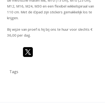
de metrische maten M8, M10 (15 cm), M10 (25 cm),
M12, M16, M24, M30 en een flexibel wikkelspiraal van
110 cm. Met de iDpad zijn stickers gemakkelijk los te
krijgen.
Bij wijze van proef is hij bij ons te huur voor slechts €
36,00 per dag.
Tags
benzine; injectoren; GDI K-jectronic
hoge druk
testen
TFSi