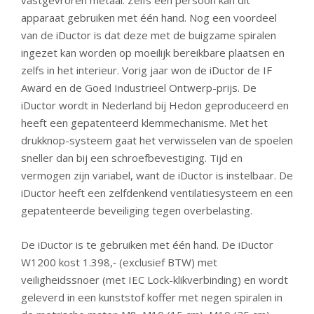
vastgevroren metaal. Zelfs één persoon kan dit
apparaat gebruiken met één hand. Nog een voordeel
van de iDuctor is dat deze met de buigzame spiralen
ingezet kan worden op moeilijk bereikbare plaatsen en
zelfs in het interieur. Vorig jaar won de iDuctor de IF
Award en de Goed Industrieel Ontwerp-prijs. De
iDuctor wordt in Nederland bij Hedon geproduceerd en
heeft een gepatenteerd klemmechanisme. Met het
drukknop-systeem gaat het verwisselen van de spoelen
sneller dan bij een schroefbevestiging. Tijd en
vermogen zijn variabel, want de iDuctor is instelbaar. De
iDuctor heeft een zelfdenkend ventilatiesysteem en een
gepatenteerde beveiliging tegen overbelasting.
De iDuctor is te gebruiken met één hand. De iDuctor
W1200 kost 1.398,‑ (exclusief BTW) met
veiligheidssnoer (met IEC Lock-klikverbinding) en wordt
geleverd in een kunststof koffer met negen spiralen in