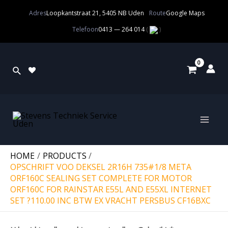
Adres
Loopkantstraat 21, 5405 NB Uden
Route
Google Maps
Telefoon
0413 — 264 014
(
)
HOME
PRODUCTS
OPSCHRIFT VOO DEKSEL 2R16H 735#1/8 META
ORF160C SEALING SET COMPLETE FOR MOTOR
ORF160C FOR RAINSTAR E55L AND E55XL INTERNET
SET ?110.00 INC BTW EX VRACHT PERSBUS CF16BXC